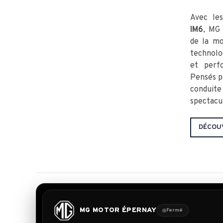
Avec le
IM6
, MG
de la mo
technolo
et perf
Pensés p
condui
spectacul
DÉCOU
MG MOTOR ÉPERNAY
Fermé