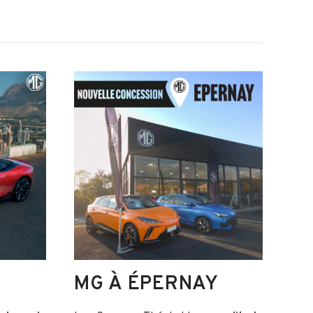
MG À ÉPERNAY
M