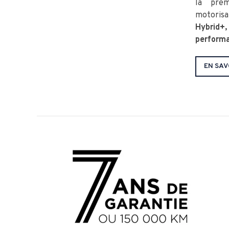
la prem
motorisa
Hybrid+
perform
EN SAV