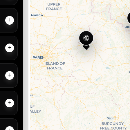
4h-19h
4h-18h
4h-19h
4h-18h
4h-18h
4h-19h
-17h45
4h-18h
4h-19h
-17h30
4h-18h