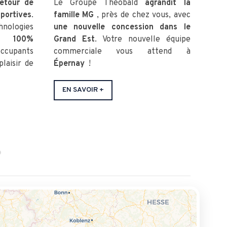
etour de
Le Groupe Théobald
agrandit la
Le 
portives
.
famille MG
, près de chez vous, avec
fami
chnologies
une nouvelle concession dans le
une 
on 100%
Grand Est
. Votre nouvelle équipe
Vot
occupants
commerciale vous attend à
vous
plaisir de
Épernay
!
EN
EN SAVOIR +