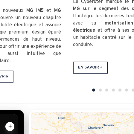
Le Cyberster marque le
r
MG sur le segment des s
s nouveaux
MG IM5
et
MG
Il intègre les dernières te
 ouvre un nouveau chapitre
avec sa
motorisati
bilité électrique et associe
électrique
et offre à ses 
gie premium, design épuré
un habitacle centré sur le 
ormances de haut niveau.
conduire.
our offrir une expérience de
te aussi intuitive que
aire.
EN SAVOIR +
VRIR