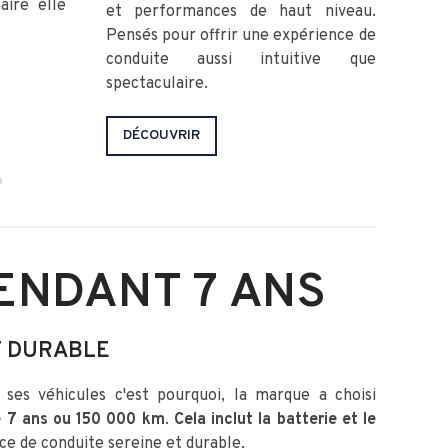
aire elle
hyb
et performances de haut niveau.
d'a
Pensés pour offrir une expérience de
par
conduite aussi intuitive que
spectaculaire.
EN
DÉCOUVRIR
ENDANT 7 ANS
T DURABLE
ses véhicules c'est pourquoi, la marque a choisi
e 7 ans ou 150 000 km
.
Cela inclut la batterie et le
ce de conduite sereine et durable.