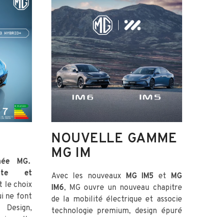
NOUVELLE GAMME
M
MG IM
gnée MG.
MG
ante et
pui
Avec les nouveaux
MG IM5
et
MG
 le choix
mod
IM6
, MG ouvre un nouveau chapitre
ui ne font
inn
de la mobilité électrique et associe
Design,
dyn
technologie premium, design épuré