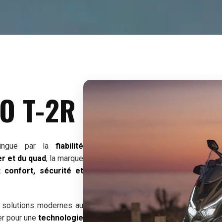
O T-2R
stingue par la
fiabilité
r et du quad
, la marque
nt
confort, sécurité et
 solutions modernes au
er pour une
technologie